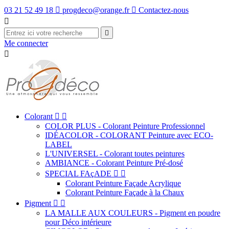
03 21 52 49 18

progdeco@orange.fr

Contactez-nous


Me connecter

Colorant


COLOR PLUS - Colorant Peinture Professionnel
IDÉACOLOR - COLORANT Peinture avec ECO-
LABEL
L'UNIVERSEL - Colorant toutes peintures
AMBIANCE - Colorant Peinture Pré-dosé
SPECIAL FAçADE


Colorant Peinture Façade Acrylique
Colorant Peinture Façade à la Chaux
Pigment


LA MALLE AUX COULEURS - Pigment en poudre
pour Déco intérieure