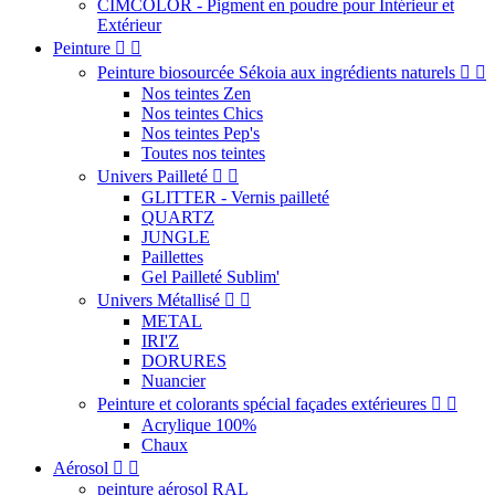
CIMCOLOR - Pigment en poudre pour Intérieur et
Extérieur
Peinture


Peinture biosourcée Sékoia aux ingrédients naturels


Nos teintes Zen
Nos teintes Chics
Nos teintes Pep's
Toutes nos teintes
Univers Pailleté


GLITTER - Vernis pailleté
QUARTZ
JUNGLE
Paillettes
Gel Pailleté Sublim'
Univers Métallisé


METAL
IRI'Z
DORURES
Nuancier
Peinture et colorants spécial façades extérieures


Acrylique 100%
Chaux
Aérosol


peinture aérosol RAL