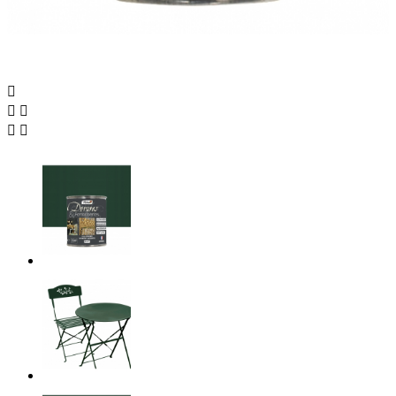




