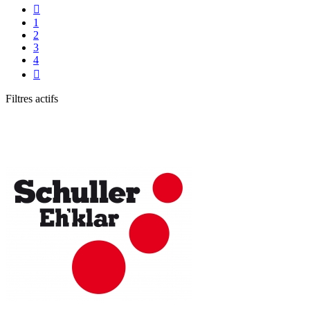

1
2
3
4

Filtres actifs