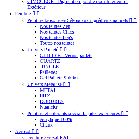
CIMCOLOR - Pigment en poudre pour Intérieur et
Extérieur
Peinture


Peinture biosourcée Sékoia aux ingrédients naturels


Nos teintes Zen
Nos teintes Chics
Nos teintes Pep's
Toutes nos teintes
Univers Pailleté


GLITTER - Vernis pailleté
QUARTZ
JUNGLE
Paillettes
Gel Pailleté Sublim'
Univers Métallisé


METAL
IRI'Z
DORURES
Nuancier
Peinture et colorants spécial façades extérieures


Acrylique 100%
Chaux
Aérosol


peinture aérosol RAL