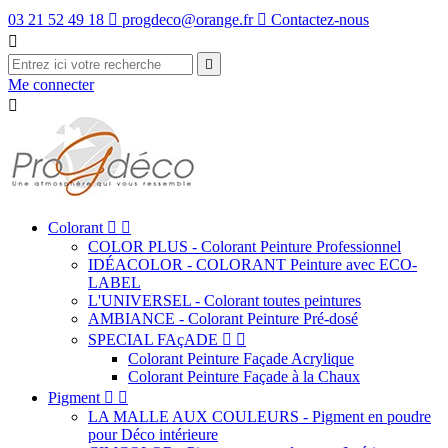
03 21 52 49 18

progdeco@orange.fr

Contactez-nous


Me connecter

Colorant


COLOR PLUS - Colorant Peinture Professionnel
IDÉACOLOR - COLORANT Peinture avec ECO-
LABEL
L'UNIVERSEL - Colorant toutes peintures
AMBIANCE - Colorant Peinture Pré-dosé
SPECIAL FAçADE


Colorant Peinture Façade Acrylique
Colorant Peinture Façade à la Chaux
Pigment


LA MALLE AUX COULEURS - Pigment en poudre
pour Déco intérieure