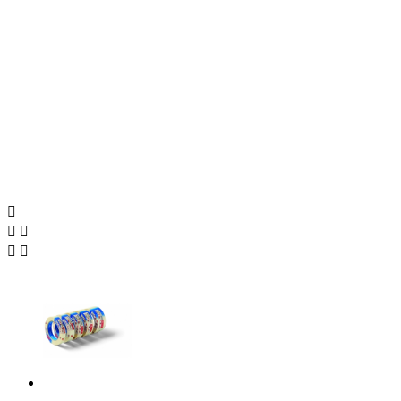




