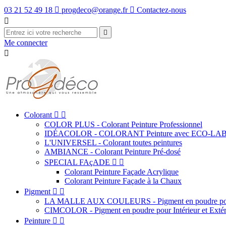
03 21 52 49 18

progdeco@orange.fr

Contactez-nous


Me connecter

Colorant


COLOR PLUS - Colorant Peinture Professionnel
IDÉACOLOR - COLORANT Peinture avec ECO-LA
L'UNIVERSEL - Colorant toutes peintures
AMBIANCE - Colorant Peinture Pré-dosé
SPECIAL FAçADE


Colorant Peinture Façade Acrylique
Colorant Peinture Façade à la Chaux
Pigment


LA MALLE AUX COULEURS - Pigment en poudre pour
CIMCOLOR - Pigment en poudre pour Intérieur et Extér
Peinture

