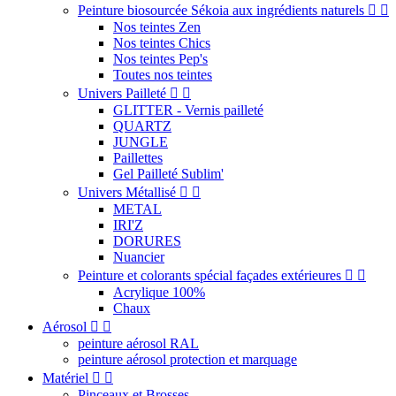
Peinture biosourcée Sékoia aux ingrédients naturels


Nos teintes Zen
Nos teintes Chics
Nos teintes Pep's
Toutes nos teintes
Univers Pailleté


GLITTER - Vernis pailleté
QUARTZ
JUNGLE
Paillettes
Gel Pailleté Sublim'
Univers Métallisé


METAL
IRI'Z
DORURES
Nuancier
Peinture et colorants spécial façades extérieures


Acrylique 100%
Chaux
Aérosol


peinture aérosol RAL
peinture aérosol protection et marquage
Matériel


Pinceaux et Brosses