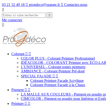
03 21 52 49 18

progdeco@orange.fr

Contactez-nous


Me connecter

Colorant


COLOR PLUS - Colorant Peinture Professionnel
IDÉACOLOR - COLORANT Peinture avec ECO-LA
L'UNIVERSEL - Colorant toutes peintures
AMBIANCE - Colorant Peinture Pré-dosé
SPECIAL FAçADE


Colorant Peinture Façade Acrylique
Colorant Peinture Façade à la Chaux
Pigment


LA MALLE AUX COULEURS - Pigment en poudre pour
CIMCOLOR - Pigment en poudre pour Intérieur et Extér
Peinture

