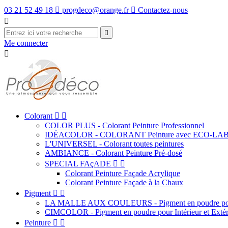
03 21 52 49 18

progdeco@orange.fr

Contactez-nous


Me connecter

Colorant


COLOR PLUS - Colorant Peinture Professionnel
IDÉACOLOR - COLORANT Peinture avec ECO-LA
L'UNIVERSEL - Colorant toutes peintures
AMBIANCE - Colorant Peinture Pré-dosé
SPECIAL FAçADE


Colorant Peinture Façade Acrylique
Colorant Peinture Façade à la Chaux
Pigment


LA MALLE AUX COULEURS - Pigment en poudre pour
CIMCOLOR - Pigment en poudre pour Intérieur et Extér
Peinture

