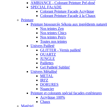
AMBIANCE - Colorant Peinture Pré-dosé
SPECIAL FAçADE
Colorant Peinture Façade Acrylique
Colorant Peinture Façade à la Chaux
Peinture
Peinture biosourcée Sékoia aux ingrédients naturel
Nos teintes Zen
Nos teintes Chics
Nos teintes Pep's
Toutes nos teintes
Univers Pailleté
GLITTER - Vernis pailleté
QUARTZ
JUNGLE
Paillettes
Gel Pailleté Sublim'
Univers Métallisé
METAL
IRI'Z
DORURES
Nuancier
Peinture et colorants spécial façades extérieures
Acrylique 100%
Chaux
Matériel