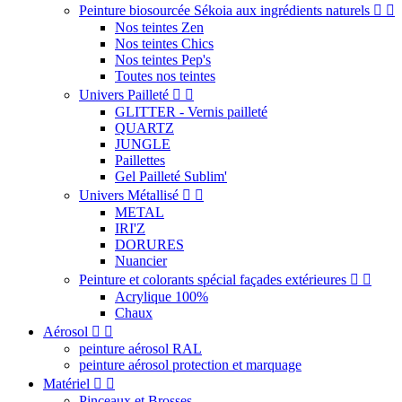
Peinture biosourcée Sékoia aux ingrédients naturels


Nos teintes Zen
Nos teintes Chics
Nos teintes Pep's
Toutes nos teintes
Univers Pailleté


GLITTER - Vernis pailleté
QUARTZ
JUNGLE
Paillettes
Gel Pailleté Sublim'
Univers Métallisé


METAL
IRI'Z
DORURES
Nuancier
Peinture et colorants spécial façades extérieures


Acrylique 100%
Chaux
Aérosol


peinture aérosol RAL
peinture aérosol protection et marquage
Matériel


Pinceaux et Brosses