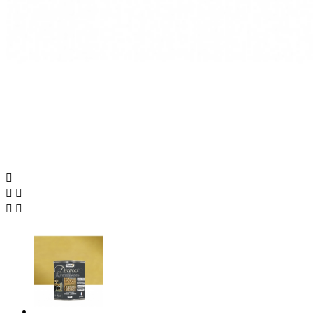




