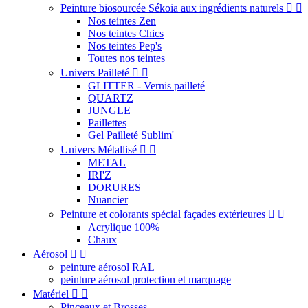
Peinture biosourcée Sékoia aux ingrédients naturels


Nos teintes Zen
Nos teintes Chics
Nos teintes Pep's
Toutes nos teintes
Univers Pailleté


GLITTER - Vernis pailleté
QUARTZ
JUNGLE
Paillettes
Gel Pailleté Sublim'
Univers Métallisé


METAL
IRI'Z
DORURES
Nuancier
Peinture et colorants spécial façades extérieures


Acrylique 100%
Chaux
Aérosol


peinture aérosol RAL
peinture aérosol protection et marquage
Matériel


Pinceaux et Brosses