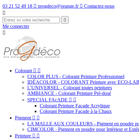
03 21 52 49 18

progdeco@orange.fr

Contactez-nous


Me connecter

Colorant


COLOR PLUS - Colorant Peinture Professionnel
IDÉACOLOR - COLORANT Peinture avec ECO-LA
L'UNIVERSEL - Colorant toutes peintures
AMBIANCE - Colorant Peinture Pré-dosé
SPECIAL FAçADE


Colorant Peinture Façade Acrylique
Colorant Peinture Façade à la Chaux
Pigment


LA MALLE AUX COULEURS - Pigment en poudre pour
CIMCOLOR - Pigment en poudre pour Intérieur et Extér
Peinture

