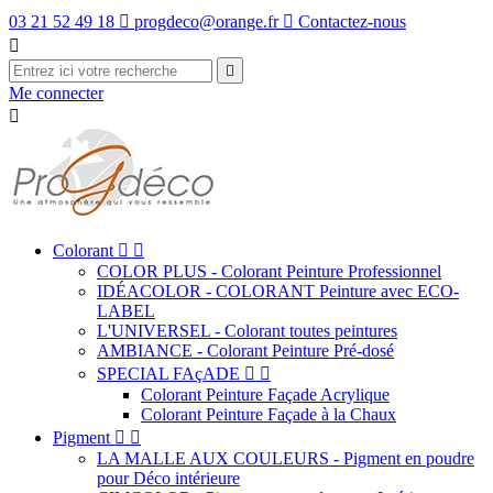
03 21 52 49 18

progdeco@orange.fr

Contactez-nous


Me connecter

Colorant


COLOR PLUS - Colorant Peinture Professionnel
IDÉACOLOR - COLORANT Peinture avec ECO-
LABEL
L'UNIVERSEL - Colorant toutes peintures
AMBIANCE - Colorant Peinture Pré-dosé
SPECIAL FAçADE


Colorant Peinture Façade Acrylique
Colorant Peinture Façade à la Chaux
Pigment


LA MALLE AUX COULEURS - Pigment en poudre
pour Déco intérieure