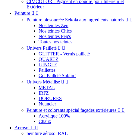
CIMCOLOR - Pigment en poudre pour Intérieur et
Extérieur
Peinture


Peinture biosourcée Sékoia aux ingrédients naturels


Nos teintes Zen
Nos teintes Chics
Nos teintes Pep's
Toutes nos teintes
Univers Pailleté


GLITTER - Vernis pailleté
QUARTZ
JUNGLE
Paillettes
Gel Pailleté Sublim'
Univers Métallisé


METAL
IRI'Z
DORURES
Nuancier
Peinture et colorants spécial façades extérieures


Acrylique 100%
Chaux
Aérosol


peinture aérosol RAL