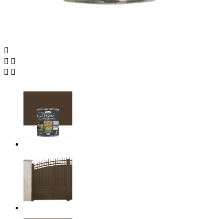




