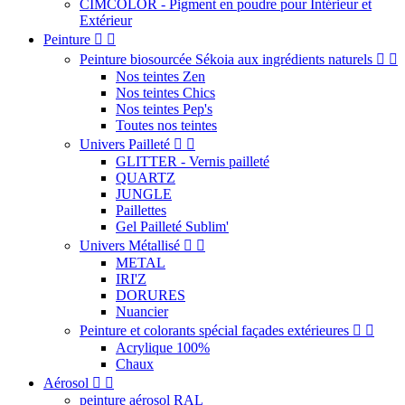
CIMCOLOR - Pigment en poudre pour Intérieur et
Extérieur
Peinture


Peinture biosourcée Sékoia aux ingrédients naturels


Nos teintes Zen
Nos teintes Chics
Nos teintes Pep's
Toutes nos teintes
Univers Pailleté


GLITTER - Vernis pailleté
QUARTZ
JUNGLE
Paillettes
Gel Pailleté Sublim'
Univers Métallisé


METAL
IRI'Z
DORURES
Nuancier
Peinture et colorants spécial façades extérieures


Acrylique 100%
Chaux
Aérosol


peinture aérosol RAL