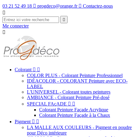
03 21 52 49 18

progdeco@orange.fr

Contactez-nous


Me connecter

Colorant


COLOR PLUS - Colorant Peinture Professionnel
IDÉACOLOR - COLORANT Peinture avec ECO-
LABEL
L'UNIVERSEL - Colorant toutes peintures
AMBIANCE - Colorant Peinture Pré-dosé
SPECIAL FAçADE


Colorant Peinture Façade Acrylique
Colorant Peinture Façade à la Chaux
Pigment


LA MALLE AUX COULEURS - Pigment en poudre
pour Déco intérieure