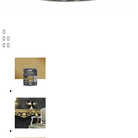




