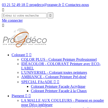
03 21 52 49 18

progdeco@orange.fr

Contactez-nous


Me connecter

Colorant


COLOR PLUS - Colorant Peinture Professionnel
IDÉACOLOR - COLORANT Peinture avec ECO-
LABEL
L'UNIVERSEL - Colorant toutes peintures
AMBIANCE - Colorant Peinture Pré-dosé
SPECIAL FAçADE


Colorant Peinture Façade Acrylique
Colorant Peinture Façade à la Chaux
Pigment


LA MALLE AUX COULEURS - Pigment en poudre
pour Déco intérieure