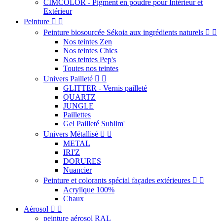
CIMCOLOR - Pigment en poudre pour Intérieur et
Extérieur
Peinture


Peinture biosourcée Sékoia aux ingrédients naturels


Nos teintes Zen
Nos teintes Chics
Nos teintes Pep's
Toutes nos teintes
Univers Pailleté


GLITTER - Vernis pailleté
QUARTZ
JUNGLE
Paillettes
Gel Pailleté Sublim'
Univers Métallisé


METAL
IRI'Z
DORURES
Nuancier
Peinture et colorants spécial façades extérieures


Acrylique 100%
Chaux
Aérosol


peinture aérosol RAL