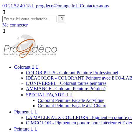
03 21 52 49 18

progdeco@orange.fr

Contactez-nous


Me connecter

Colorant


COLOR PLUS - Colorant Peinture Professionnel
IDÉACOLOR - COLORANT Peinture avec ECO-LA
L'UNIVERSEL - Colorant toutes peintures
AMBIANCE - Colorant Peinture Pré-dosé
SPECIAL FAçADE


Colorant Peinture Façade Acrylique
Colorant Peinture Façade à la Chaux
Pigment


LA MALLE AUX COULEURS - Pigment en poudre pour
CIMCOLOR - Pigment en poudre pour Intérieur et Extér
Peinture

