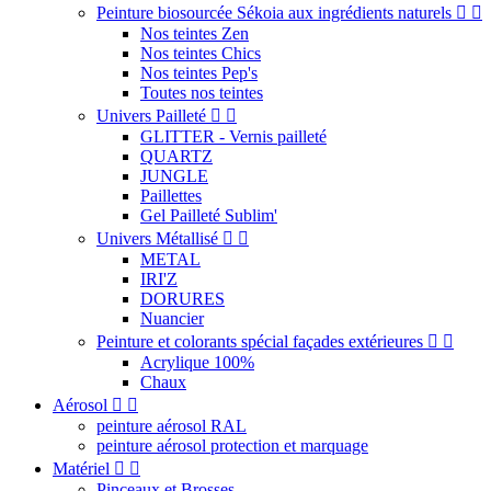
Peinture biosourcée Sékoia aux ingrédients naturels


Nos teintes Zen
Nos teintes Chics
Nos teintes Pep's
Toutes nos teintes
Univers Pailleté


GLITTER - Vernis pailleté
QUARTZ
JUNGLE
Paillettes
Gel Pailleté Sublim'
Univers Métallisé


METAL
IRI'Z
DORURES
Nuancier
Peinture et colorants spécial façades extérieures


Acrylique 100%
Chaux
Aérosol


peinture aérosol RAL
peinture aérosol protection et marquage
Matériel


Pinceaux et Brosses