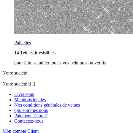
Paillettes
14 Teintes irrésistibles
pour faire scintiller toutes vos peintures ou vernis
Notre société
Notre société


Livraisons
Mentions légales
Nos conditions générales de ventes
Qui sommes nous
Paiement sécurisé
Contactez-nous
Mon compte Client