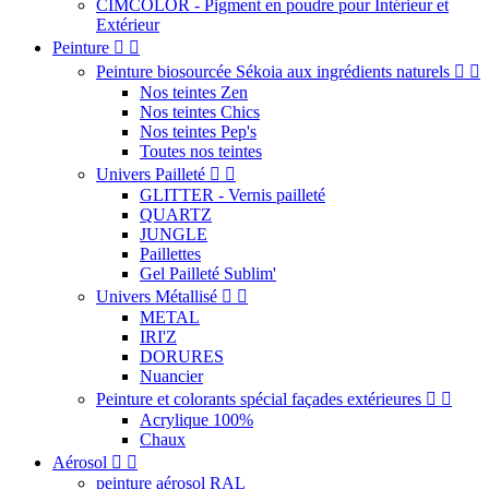
CIMCOLOR - Pigment en poudre pour Intérieur et
Extérieur
Peinture


Peinture biosourcée Sékoia aux ingrédients naturels


Nos teintes Zen
Nos teintes Chics
Nos teintes Pep's
Toutes nos teintes
Univers Pailleté


GLITTER - Vernis pailleté
QUARTZ
JUNGLE
Paillettes
Gel Pailleté Sublim'
Univers Métallisé


METAL
IRI'Z
DORURES
Nuancier
Peinture et colorants spécial façades extérieures


Acrylique 100%
Chaux
Aérosol


peinture aérosol RAL