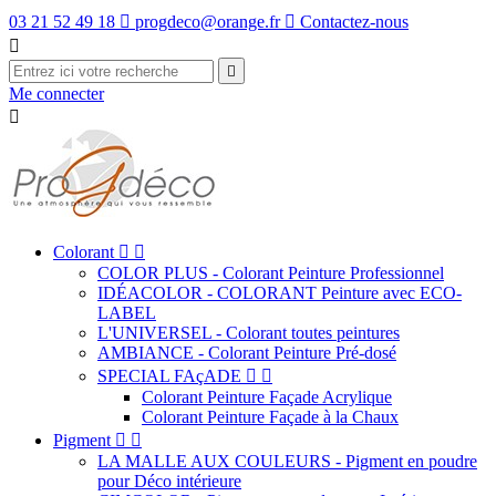
03 21 52 49 18

progdeco@orange.fr

Contactez-nous


Me connecter

Colorant


COLOR PLUS - Colorant Peinture Professionnel
IDÉACOLOR - COLORANT Peinture avec ECO-
LABEL
L'UNIVERSEL - Colorant toutes peintures
AMBIANCE - Colorant Peinture Pré-dosé
SPECIAL FAçADE


Colorant Peinture Façade Acrylique
Colorant Peinture Façade à la Chaux
Pigment


LA MALLE AUX COULEURS - Pigment en poudre
pour Déco intérieure