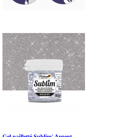
Gel pailletté Sublim' Argent