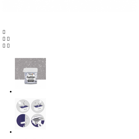




