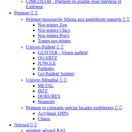
CIMCOLOR - Pigment en poudre pour Intérieur et
Extérieur
Peinture


Peinture biosourcée Sékoia aux ingrédients naturels


Nos teintes Zen
Nos teintes Chics
Nos teintes Pep's
Toutes nos teintes
Univers Pailleté


GLITTER - Vernis pailleté
QUARTZ
JUNGLE
Paillettes
Gel Pailleté Sublim'
Univers Métallisé


METAL
IRI'Z
DORURES
Nuancier
Peinture et colorants spécial façades extérieures


Acrylique 100%
Chaux
Aérosol


peinture aérosol RAL