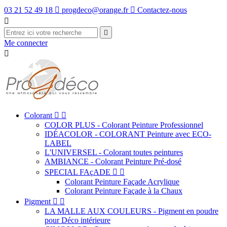
03 21 52 49 18

progdeco@orange.fr

Contactez-nous


Me connecter

Colorant


COLOR PLUS - Colorant Peinture Professionnel
IDÉACOLOR - COLORANT Peinture avec ECO-
LABEL
L'UNIVERSEL - Colorant toutes peintures
AMBIANCE - Colorant Peinture Pré-dosé
SPECIAL FAçADE


Colorant Peinture Façade Acrylique
Colorant Peinture Façade à la Chaux
Pigment


LA MALLE AUX COULEURS - Pigment en poudre
pour Déco intérieure