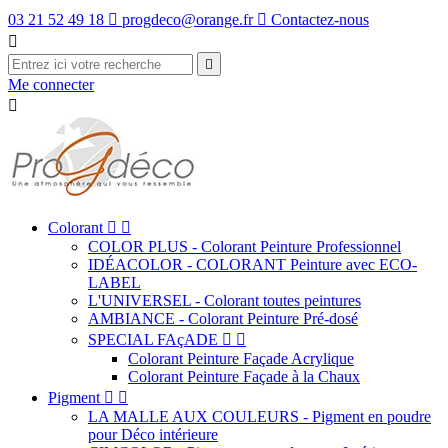
03 21 52 49 18

progdeco@orange.fr

Contactez-nous


Me connecter

Colorant


COLOR PLUS - Colorant Peinture Professionnel
IDÉACOLOR - COLORANT Peinture avec ECO-
LABEL
L'UNIVERSEL - Colorant toutes peintures
AMBIANCE - Colorant Peinture Pré-dosé
SPECIAL FAçADE


Colorant Peinture Façade Acrylique
Colorant Peinture Façade à la Chaux
Pigment


LA MALLE AUX COULEURS - Pigment en poudre
pour Déco intérieure