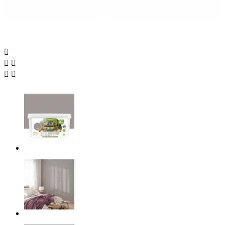




