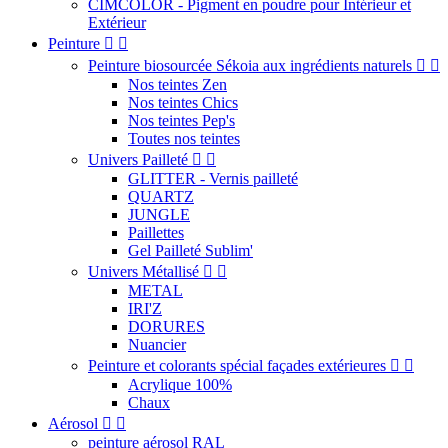
CIMCOLOR - Pigment en poudre pour Intérieur et
Extérieur
Peinture


Peinture biosourcée Sékoia aux ingrédients naturels


Nos teintes Zen
Nos teintes Chics
Nos teintes Pep's
Toutes nos teintes
Univers Pailleté


GLITTER - Vernis pailleté
QUARTZ
JUNGLE
Paillettes
Gel Pailleté Sublim'
Univers Métallisé


METAL
IRI'Z
DORURES
Nuancier
Peinture et colorants spécial façades extérieures


Acrylique 100%
Chaux
Aérosol


peinture aérosol RAL