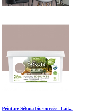
Peinture Sékoïa biosourcée - Lait...