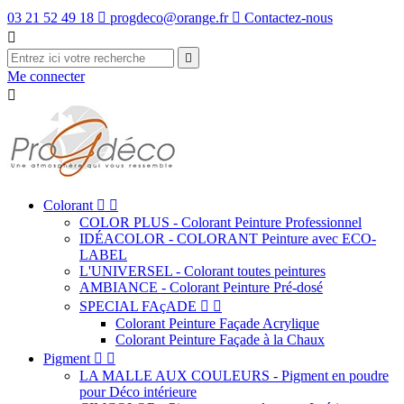
03 21 52 49 18

progdeco@orange.fr

Contactez-nous


Me connecter

Colorant


COLOR PLUS - Colorant Peinture Professionnel
IDÉACOLOR - COLORANT Peinture avec ECO-
LABEL
L'UNIVERSEL - Colorant toutes peintures
AMBIANCE - Colorant Peinture Pré-dosé
SPECIAL FAçADE


Colorant Peinture Façade Acrylique
Colorant Peinture Façade à la Chaux
Pigment


LA MALLE AUX COULEURS - Pigment en poudre
pour Déco intérieure