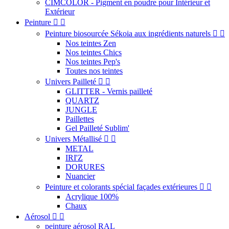
CIMCOLOR - Pigment en poudre pour Intérieur et
Extérieur
Peinture


Peinture biosourcée Sékoia aux ingrédients naturels


Nos teintes Zen
Nos teintes Chics
Nos teintes Pep's
Toutes nos teintes
Univers Pailleté


GLITTER - Vernis pailleté
QUARTZ
JUNGLE
Paillettes
Gel Pailleté Sublim'
Univers Métallisé


METAL
IRI'Z
DORURES
Nuancier
Peinture et colorants spécial façades extérieures


Acrylique 100%
Chaux
Aérosol


peinture aérosol RAL