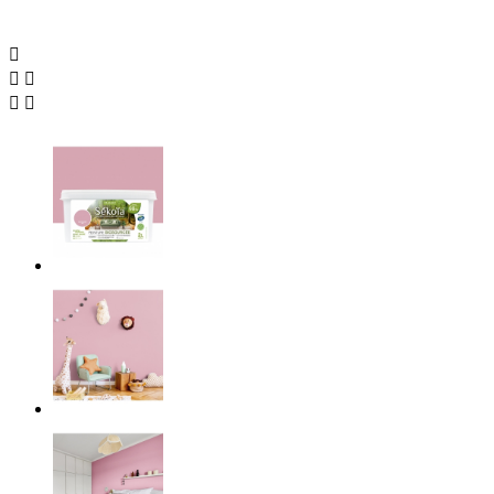




