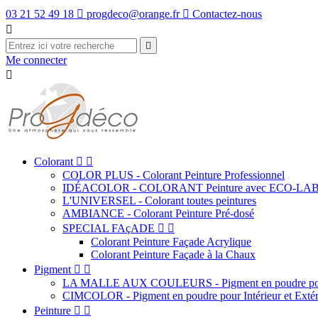
03 21 52 49 18

progdeco@orange.fr

Contactez-nous


Me connecter

Colorant


COLOR PLUS - Colorant Peinture Professionnel
IDÉACOLOR - COLORANT Peinture avec ECO-LA
L'UNIVERSEL - Colorant toutes peintures
AMBIANCE - Colorant Peinture Pré-dosé
SPECIAL FAçADE


Colorant Peinture Façade Acrylique
Colorant Peinture Façade à la Chaux
Pigment


LA MALLE AUX COULEURS - Pigment en poudre pour
CIMCOLOR - Pigment en poudre pour Intérieur et Extér
Peinture

