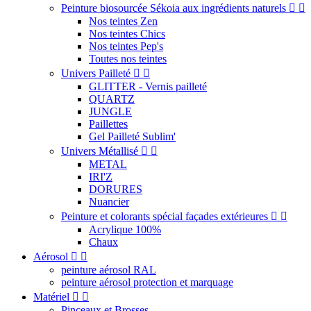
Peinture biosourcée Sékoia aux ingrédients naturels


Nos teintes Zen
Nos teintes Chics
Nos teintes Pep's
Toutes nos teintes
Univers Pailleté


GLITTER - Vernis pailleté
QUARTZ
JUNGLE
Paillettes
Gel Pailleté Sublim'
Univers Métallisé


METAL
IRI'Z
DORURES
Nuancier
Peinture et colorants spécial façades extérieures


Acrylique 100%
Chaux
Aérosol


peinture aérosol RAL
peinture aérosol protection et marquage
Matériel


Pinceaux et Brosses