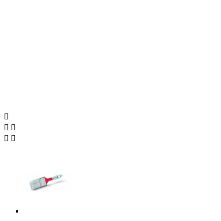




