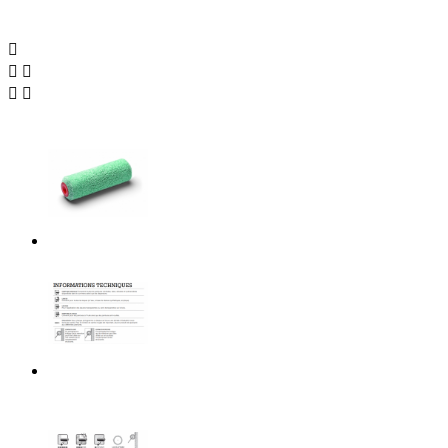




