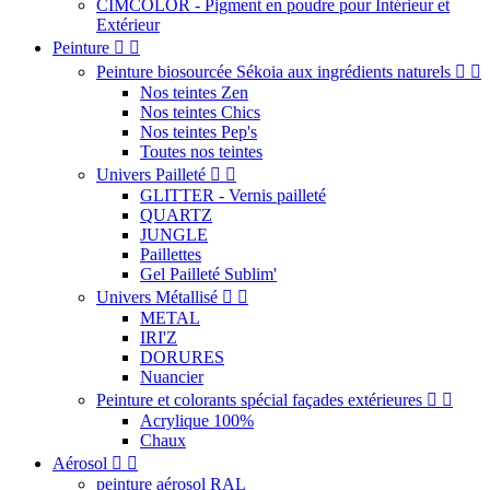
CIMCOLOR - Pigment en poudre pour Intérieur et
Extérieur
Peinture


Peinture biosourcée Sékoia aux ingrédients naturels


Nos teintes Zen
Nos teintes Chics
Nos teintes Pep's
Toutes nos teintes
Univers Pailleté


GLITTER - Vernis pailleté
QUARTZ
JUNGLE
Paillettes
Gel Pailleté Sublim'
Univers Métallisé


METAL
IRI'Z
DORURES
Nuancier
Peinture et colorants spécial façades extérieures


Acrylique 100%
Chaux
Aérosol


peinture aérosol RAL