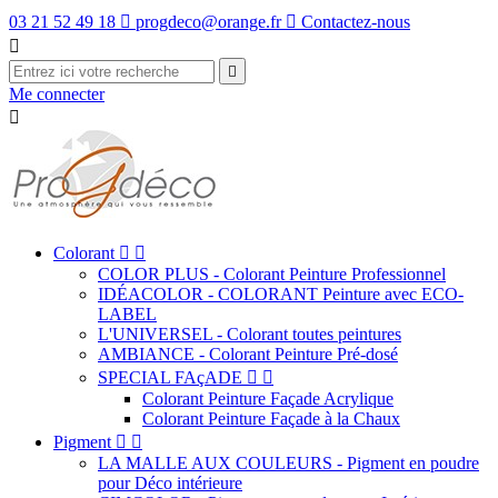
03 21 52 49 18

progdeco@orange.fr

Contactez-nous


Me connecter

Colorant


COLOR PLUS - Colorant Peinture Professionnel
IDÉACOLOR - COLORANT Peinture avec ECO-
LABEL
L'UNIVERSEL - Colorant toutes peintures
AMBIANCE - Colorant Peinture Pré-dosé
SPECIAL FAçADE


Colorant Peinture Façade Acrylique
Colorant Peinture Façade à la Chaux
Pigment


LA MALLE AUX COULEURS - Pigment en poudre
pour Déco intérieure