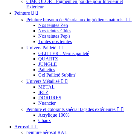
CIMCOLOR - Pigment en poudre pour Intérieur et
Extérieur
Peinture


Peinture biosourcée Sékoia aux ingrédients naturels


Nos teintes Zen
Nos teintes Chics
Nos teintes Pep's
Toutes nos teintes
Univers Pailleté


GLITTER - Vernis pailleté
QUARTZ
JUNGLE
Paillettes
Gel Pailleté Sublim'
Univers Métallisé


METAL
IRI'Z
DORURES
Nuancier
Peinture et colorants spécial façades extérieures


Acrylique 100%
Chaux
Aérosol


peinture aérosol RAL