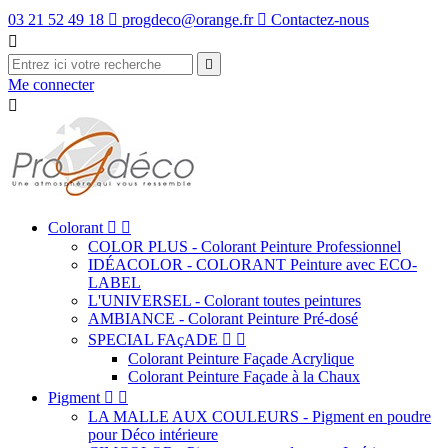
03 21 52 49 18

progdeco@orange.fr

Contactez-nous


Me connecter

Colorant


COLOR PLUS - Colorant Peinture Professionnel
IDÉACOLOR - COLORANT Peinture avec ECO-
LABEL
L'UNIVERSEL - Colorant toutes peintures
AMBIANCE - Colorant Peinture Pré-dosé
SPECIAL FAçADE


Colorant Peinture Façade Acrylique
Colorant Peinture Façade à la Chaux
Pigment


LA MALLE AUX COULEURS - Pigment en poudre
pour Déco intérieure