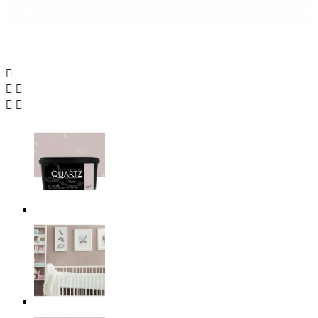




