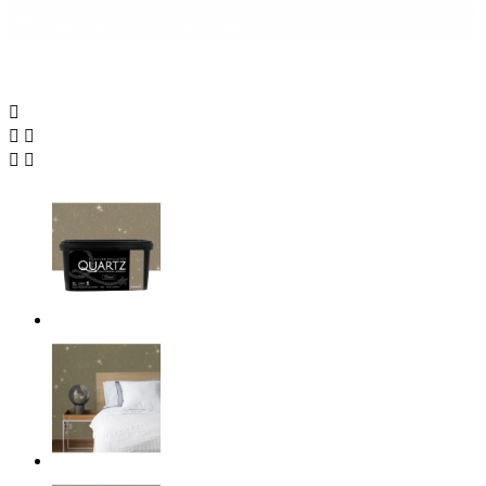




