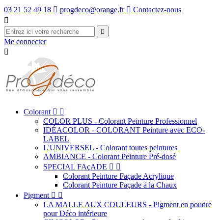
03 21 52 49 18

progdeco@orange.fr

Contactez-nous


Me connecter

Colorant


COLOR PLUS - Colorant Peinture Professionnel
IDÉACOLOR - COLORANT Peinture avec ECO-
LABEL
L'UNIVERSEL - Colorant toutes peintures
AMBIANCE - Colorant Peinture Pré-dosé
SPECIAL FAçADE


Colorant Peinture Façade Acrylique
Colorant Peinture Façade à la Chaux
Pigment


LA MALLE AUX COULEURS - Pigment en poudre
pour Déco intérieure