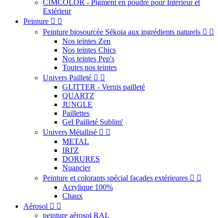
CIMCOLOR - Pigment en poudre pour Intérieur et
Extérieur
Peinture


Peinture biosourcée Sékoia aux ingrédients naturels


Nos teintes Zen
Nos teintes Chics
Nos teintes Pep's
Toutes nos teintes
Univers Pailleté


GLITTER - Vernis pailleté
QUARTZ
JUNGLE
Paillettes
Gel Pailleté Sublim'
Univers Métallisé


METAL
IRI'Z
DORURES
Nuancier
Peinture et colorants spécial façades extérieures


Acrylique 100%
Chaux
Aérosol


peinture aérosol RAL