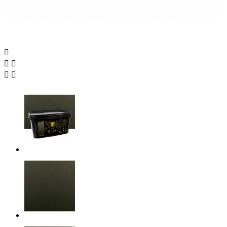




