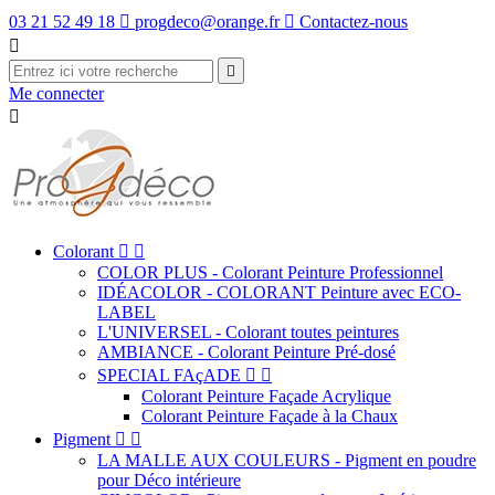
03 21 52 49 18

progdeco@orange.fr

Contactez-nous


Me connecter

Colorant


COLOR PLUS - Colorant Peinture Professionnel
IDÉACOLOR - COLORANT Peinture avec ECO-
LABEL
L'UNIVERSEL - Colorant toutes peintures
AMBIANCE - Colorant Peinture Pré-dosé
SPECIAL FAçADE


Colorant Peinture Façade Acrylique
Colorant Peinture Façade à la Chaux
Pigment


LA MALLE AUX COULEURS - Pigment en poudre
pour Déco intérieure