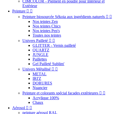
CIMCOLOR - Pigment en poudre pour Intérieur et
Extérieur
Peinture


Peinture biosourcée Sékoia aux ingrédients naturels


Nos teintes Zen
Nos teintes Chics
Nos teintes Pep's
Toutes nos teintes
Univers Pailleté


GLITTER - Vernis pailleté
QUARTZ
JUNGLE
Paillettes
Gel Pailleté Sublim'
Univers Métallisé


METAL
IRI'Z
DORURES
Nuancier
Peinture et colorants spécial façades extérieures


Acrylique 100%
Chaux
Aérosol


peinture aérosol RAL