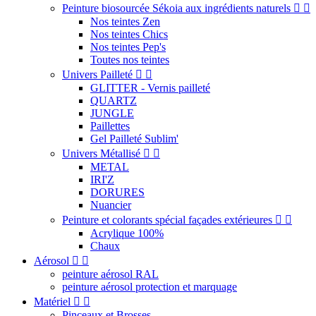
Peinture biosourcée Sékoia aux ingrédients naturels


Nos teintes Zen
Nos teintes Chics
Nos teintes Pep's
Toutes nos teintes
Univers Pailleté


GLITTER - Vernis pailleté
QUARTZ
JUNGLE
Paillettes
Gel Pailleté Sublim'
Univers Métallisé


METAL
IRI'Z
DORURES
Nuancier
Peinture et colorants spécial façades extérieures


Acrylique 100%
Chaux
Aérosol


peinture aérosol RAL
peinture aérosol protection et marquage
Matériel


Pinceaux et Brosses