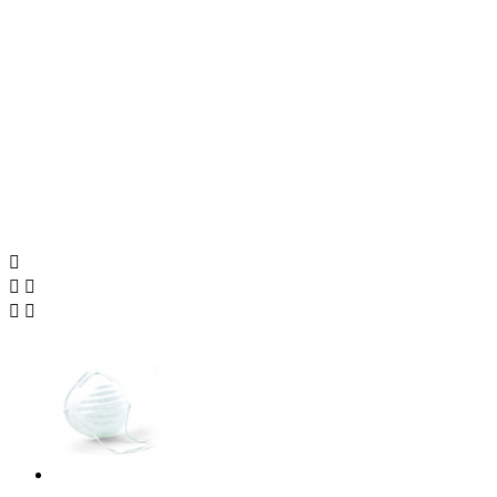




