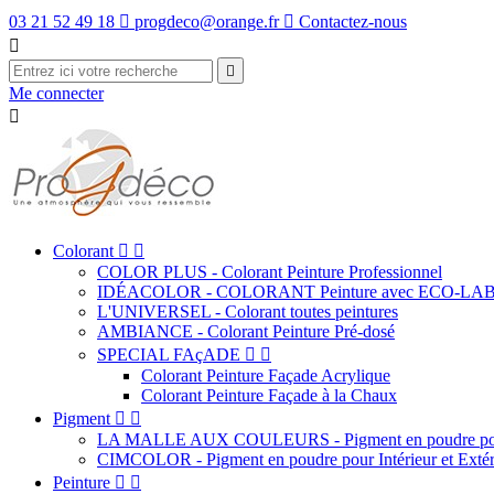
03 21 52 49 18

progdeco@orange.fr

Contactez-nous


Me connecter

Colorant


COLOR PLUS - Colorant Peinture Professionnel
IDÉACOLOR - COLORANT Peinture avec ECO-LA
L'UNIVERSEL - Colorant toutes peintures
AMBIANCE - Colorant Peinture Pré-dosé
SPECIAL FAçADE


Colorant Peinture Façade Acrylique
Colorant Peinture Façade à la Chaux
Pigment


LA MALLE AUX COULEURS - Pigment en poudre pour
CIMCOLOR - Pigment en poudre pour Intérieur et Extér
Peinture

