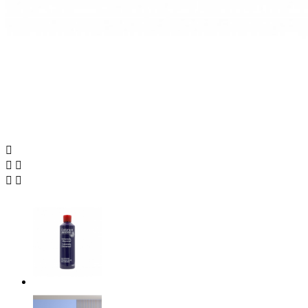




