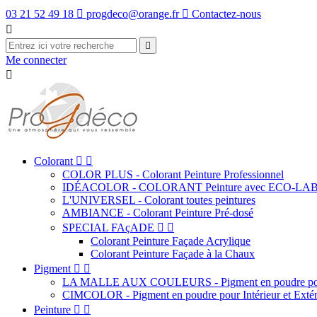
03 21 52 49 18

progdeco@orange.fr

Contactez-nous


Me connecter

Colorant


COLOR PLUS - Colorant Peinture Professionnel
IDÉACOLOR - COLORANT Peinture avec ECO-LA
L'UNIVERSEL - Colorant toutes peintures
AMBIANCE - Colorant Peinture Pré-dosé
SPECIAL FAçADE


Colorant Peinture Façade Acrylique
Colorant Peinture Façade à la Chaux
Pigment


LA MALLE AUX COULEURS - Pigment en poudre pour
CIMCOLOR - Pigment en poudre pour Intérieur et Extér
Peinture

