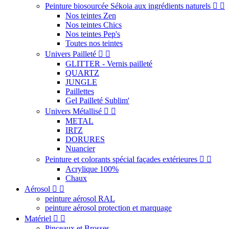
Peinture biosourcée Sékoia aux ingrédients naturels


Nos teintes Zen
Nos teintes Chics
Nos teintes Pep's
Toutes nos teintes
Univers Pailleté


GLITTER - Vernis pailleté
QUARTZ
JUNGLE
Paillettes
Gel Pailleté Sublim'
Univers Métallisé


METAL
IRI'Z
DORURES
Nuancier
Peinture et colorants spécial façades extérieures


Acrylique 100%
Chaux
Aérosol


peinture aérosol RAL
peinture aérosol protection et marquage
Matériel


Pinceaux et Brosses