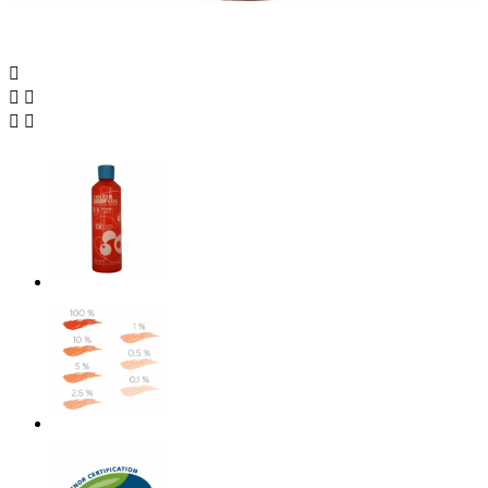




