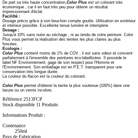
De part sa très haute concentration,
Color Plus
est un colorant très
économique , car il en faut très peu pour obtenir un résultat
impressionnant d'éclat.
Facililté :
Dosage précis grâce à son bouchon compte goutte. Utilisation en extérieur
et intérieur possible. Excellente tenue lumière et intempérie.
Dosage :
Jusqu'à 10% sans nuire au séchage , ni au tendu de votre peinture. Color
Plus vous permet la réalisation des teintes les plus claires au plus
foncées.
Ecologie :
Color Plus
contient moins de 1% de COV , il est sans odeur et convient
parfaitement à l'ensemble des peintures éco-labellisées. Il possède le
label NF Environnement, gage de son respect pour l'Homme et
l'Environnement. Son emballage est en P.E.T. transparent pour une
conservation très longue durée.
La couleur du flacon est la couleur du colorant.
Color Plus
permet d'obtenir la teinte la plus soutenue (100%) dans une
lasure ou un vernis incolore.
Référence
2513FCP
Stock disponible
11 Produits
Informations Produit :
Contenance
250ml
Pays de Fabrication