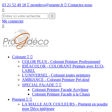
03 21 52 49 18

progdeco@orange.fr

Contactez-nous


Me connecter

Colorant


COLOR PLUS - Colorant Peinture Professionnel
IDÉACOLOR - COLORANT Peinture avec ECO-
LABEL
L'UNIVERSEL - Colorant toutes peintures
AMBIANCE - Colorant Peinture Pré-dosé
SPECIAL FAçADE


Colorant Peinture Façade Acrylique
Colorant Peinture Façade à la Chaux
Pigment


LA MALLE AUX COULEURS - Pigment en poudre
pour Déco intérieure