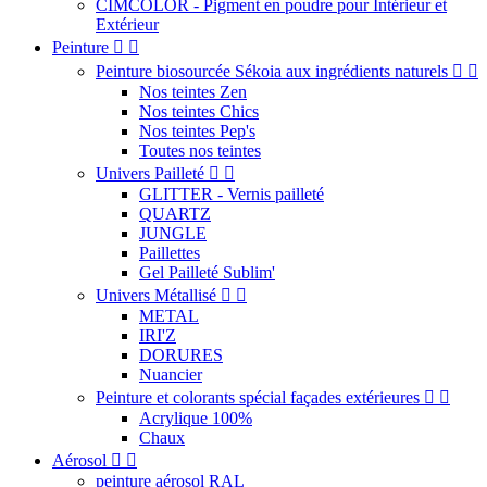
CIMCOLOR - Pigment en poudre pour Intérieur et
Extérieur
Peinture


Peinture biosourcée Sékoia aux ingrédients naturels


Nos teintes Zen
Nos teintes Chics
Nos teintes Pep's
Toutes nos teintes
Univers Pailleté


GLITTER - Vernis pailleté
QUARTZ
JUNGLE
Paillettes
Gel Pailleté Sublim'
Univers Métallisé


METAL
IRI'Z
DORURES
Nuancier
Peinture et colorants spécial façades extérieures


Acrylique 100%
Chaux
Aérosol


peinture aérosol RAL