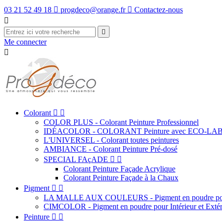
03 21 52 49 18

progdeco@orange.fr

Contactez-nous


Me connecter

Colorant


COLOR PLUS - Colorant Peinture Professionnel
IDÉACOLOR - COLORANT Peinture avec ECO-LA
L'UNIVERSEL - Colorant toutes peintures
AMBIANCE - Colorant Peinture Pré-dosé
SPECIAL FAçADE


Colorant Peinture Façade Acrylique
Colorant Peinture Façade à la Chaux
Pigment


LA MALLE AUX COULEURS - Pigment en poudre pour
CIMCOLOR - Pigment en poudre pour Intérieur et Extér
Peinture

