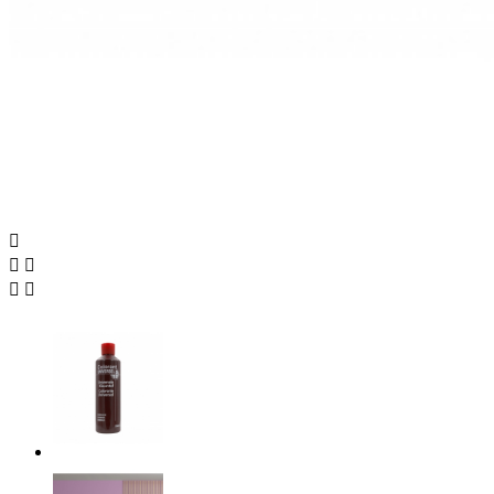




