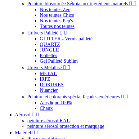
Peinture biosourcée Sékoia aux ingrédients naturels


Nos teintes Zen
Nos teintes Chics
Nos teintes Pep's
Toutes nos teintes
Univers Pailleté


GLITTER - Vernis pailleté
QUARTZ
JUNGLE
Paillettes
Gel Pailleté Sublim'
Univers Métallisé


METAL
IRI'Z
DORURES
Nuancier
Peinture et colorants spécial façades extérieures


Acrylique 100%
Chaux
Aérosol


peinture aérosol RAL
peinture aérosol protection et marquage
Matériel


Pinceaux et Brosses