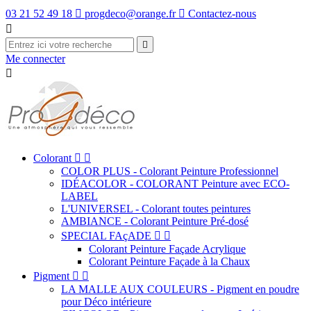
03 21 52 49 18

progdeco@orange.fr

Contactez-nous


Me connecter

Colorant


COLOR PLUS - Colorant Peinture Professionnel
IDÉACOLOR - COLORANT Peinture avec ECO-
LABEL
L'UNIVERSEL - Colorant toutes peintures
AMBIANCE - Colorant Peinture Pré-dosé
SPECIAL FAçADE


Colorant Peinture Façade Acrylique
Colorant Peinture Façade à la Chaux
Pigment


LA MALLE AUX COULEURS - Pigment en poudre
pour Déco intérieure