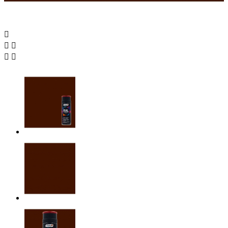




