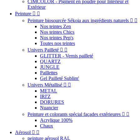
CIMCOLOR - Pigment en poudre pour Intérieur et
Extérieur
Peinture


Peinture biosourcée Sékoia aux ingrédients naturels


Nos teintes Zen
Nos teintes Chics
Nos teintes Pep's
Toutes nos teintes
Univers Pailleté


GLITTER - Vernis pailleté
QUARTZ
JUNGLE
Paillettes
Gel Pailleté Sublim'
Univers Métallisé


METAL
IRI'Z
DORURES
Nuancier
Peinture et colorants spécial façades extérieures


Acrylique 100%
Chaux
Aérosol


peinture aérosol RAL