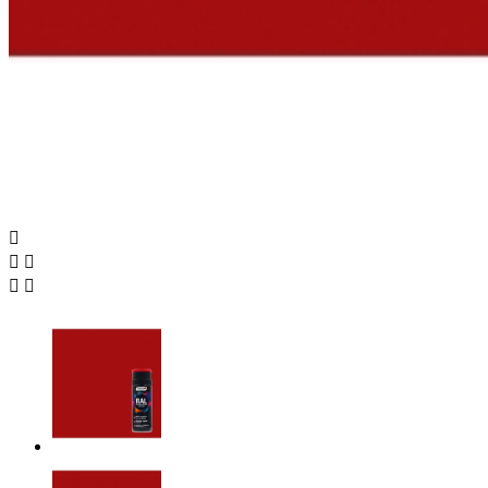




