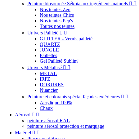
Peinture biosourcée Sékoia aux ingrédients naturels


Nos teintes Zen
Nos teintes Chics
Nos teintes Pep's
Toutes nos teintes
Univers Pailleté


GLITTER - Vernis pailleté
QUARTZ
JUNGLE
Paillettes
Gel Pailleté Sublim'
Univers Métallisé


METAL
IRI'Z
DORURES
Nuancier
Peinture et colorants spécial façades extérieures


Acrylique 100%
Chaux
Aérosol


peinture aérosol RAL
peinture aérosol protection et marquage
Matériel


Pinceaux et Brosses