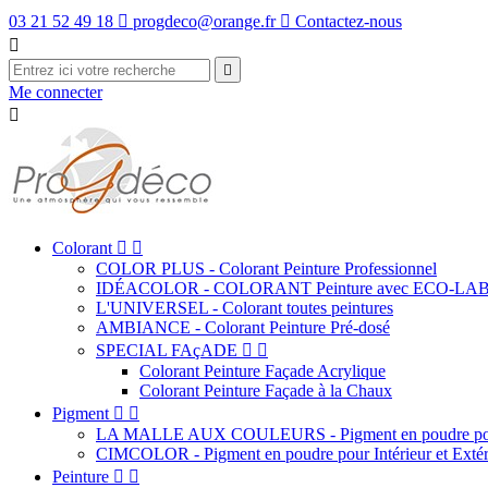
03 21 52 49 18

progdeco@orange.fr

Contactez-nous


Me connecter

Colorant


COLOR PLUS - Colorant Peinture Professionnel
IDÉACOLOR - COLORANT Peinture avec ECO-LA
L'UNIVERSEL - Colorant toutes peintures
AMBIANCE - Colorant Peinture Pré-dosé
SPECIAL FAçADE


Colorant Peinture Façade Acrylique
Colorant Peinture Façade à la Chaux
Pigment


LA MALLE AUX COULEURS - Pigment en poudre pour
CIMCOLOR - Pigment en poudre pour Intérieur et Extér
Peinture

