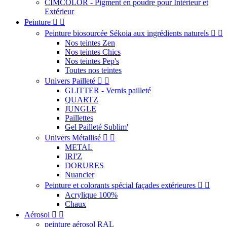
CIMCOLOR - Pigment en poudre pour Intérieur et
Extérieur
Peinture


Peinture biosourcée Sékoia aux ingrédients naturels


Nos teintes Zen
Nos teintes Chics
Nos teintes Pep's
Toutes nos teintes
Univers Pailleté


GLITTER - Vernis pailleté
QUARTZ
JUNGLE
Paillettes
Gel Pailleté Sublim'
Univers Métallisé


METAL
IRI'Z
DORURES
Nuancier
Peinture et colorants spécial façades extérieures


Acrylique 100%
Chaux
Aérosol


peinture aérosol RAL