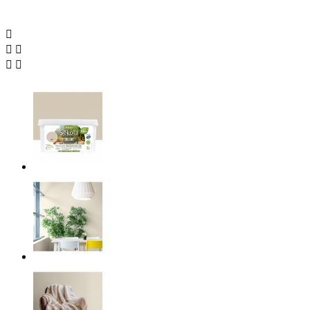




