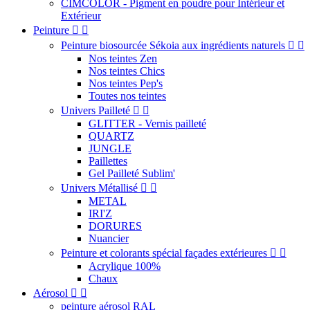
CIMCOLOR - Pigment en poudre pour Intérieur et
Extérieur
Peinture


Peinture biosourcée Sékoia aux ingrédients naturels


Nos teintes Zen
Nos teintes Chics
Nos teintes Pep's
Toutes nos teintes
Univers Pailleté


GLITTER - Vernis pailleté
QUARTZ
JUNGLE
Paillettes
Gel Pailleté Sublim'
Univers Métallisé


METAL
IRI'Z
DORURES
Nuancier
Peinture et colorants spécial façades extérieures


Acrylique 100%
Chaux
Aérosol


peinture aérosol RAL