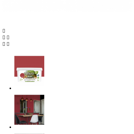




