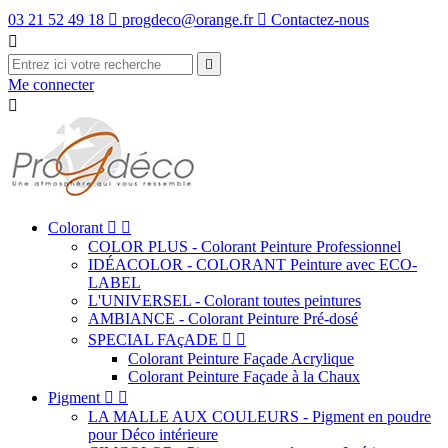
03 21 52 49 18

progdeco@orange.fr

Contactez-nous


Me connecter

Colorant


COLOR PLUS - Colorant Peinture Professionnel
IDÉACOLOR - COLORANT Peinture avec ECO-
LABEL
L'UNIVERSEL - Colorant toutes peintures
AMBIANCE - Colorant Peinture Pré-dosé
SPECIAL FAçADE


Colorant Peinture Façade Acrylique
Colorant Peinture Façade à la Chaux
Pigment


LA MALLE AUX COULEURS - Pigment en poudre
pour Déco intérieure