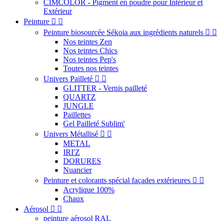
CIMCOLOR - Pigment en poudre pour Intérieur et
Extérieur
Peinture


Peinture biosourcée Sékoia aux ingrédients naturels


Nos teintes Zen
Nos teintes Chics
Nos teintes Pep's
Toutes nos teintes
Univers Pailleté


GLITTER - Vernis pailleté
QUARTZ
JUNGLE
Paillettes
Gel Pailleté Sublim'
Univers Métallisé


METAL
IRI'Z
DORURES
Nuancier
Peinture et colorants spécial façades extérieures


Acrylique 100%
Chaux
Aérosol


peinture aérosol RAL