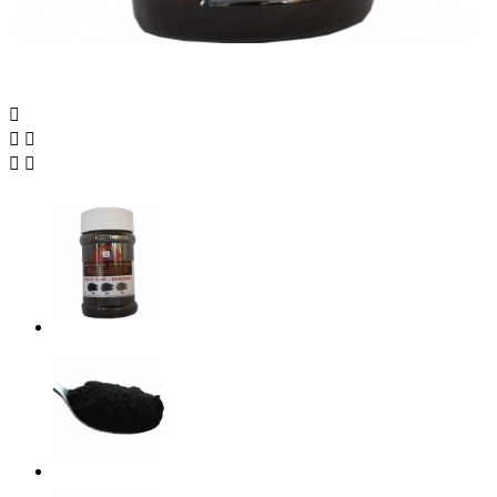




