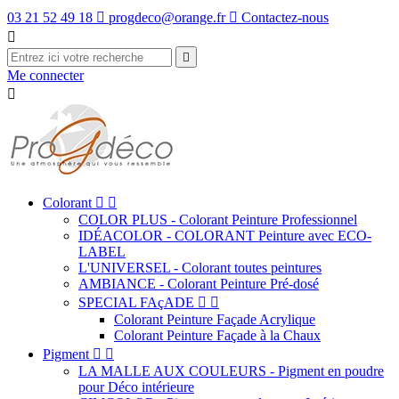
03 21 52 49 18

progdeco@orange.fr

Contactez-nous


Me connecter

Colorant


COLOR PLUS - Colorant Peinture Professionnel
IDÉACOLOR - COLORANT Peinture avec ECO-
LABEL
L'UNIVERSEL - Colorant toutes peintures
AMBIANCE - Colorant Peinture Pré-dosé
SPECIAL FAçADE


Colorant Peinture Façade Acrylique
Colorant Peinture Façade à la Chaux
Pigment


LA MALLE AUX COULEURS - Pigment en poudre
pour Déco intérieure