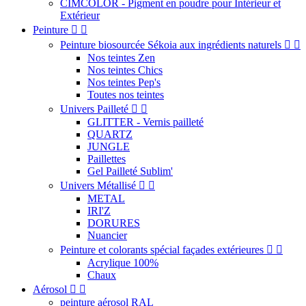
CIMCOLOR - Pigment en poudre pour Intérieur et
Extérieur
Peinture


Peinture biosourcée Sékoia aux ingrédients naturels


Nos teintes Zen
Nos teintes Chics
Nos teintes Pep's
Toutes nos teintes
Univers Pailleté


GLITTER - Vernis pailleté
QUARTZ
JUNGLE
Paillettes
Gel Pailleté Sublim'
Univers Métallisé


METAL
IRI'Z
DORURES
Nuancier
Peinture et colorants spécial façades extérieures


Acrylique 100%
Chaux
Aérosol


peinture aérosol RAL