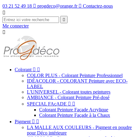
03 21 52 49 18

progdeco@orange.fr

Contactez-nous


Me connecter

Colorant


COLOR PLUS - Colorant Peinture Professionnel
IDÉACOLOR - COLORANT Peinture avec ECO-
LABEL
L'UNIVERSEL - Colorant toutes peintures
AMBIANCE - Colorant Peinture Pré-dosé
SPECIAL FAçADE


Colorant Peinture Façade Acrylique
Colorant Peinture Façade à la Chaux
Pigment


LA MALLE AUX COULEURS - Pigment en poudre
pour Déco intérieure