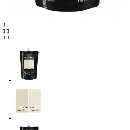




