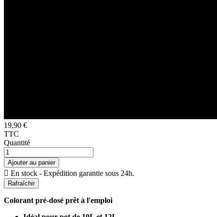
19,90 €
TTC
Quantité
Ajouter au panier

En stock - Expédition garantie sous 24h.
Colorant pré-dosé prêt à l'emploi
Idéal pour pot de 10L et 12L