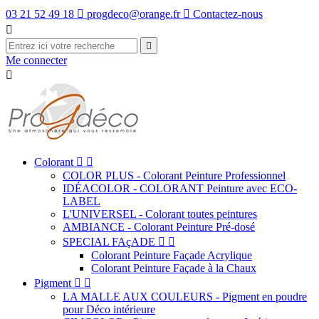
03 21 52 49 18

progdeco@orange.fr

Contactez-nous


Me connecter

Colorant


COLOR PLUS - Colorant Peinture Professionnel
IDÉACOLOR - COLORANT Peinture avec ECO-
LABEL
L'UNIVERSEL - Colorant toutes peintures
AMBIANCE - Colorant Peinture Pré-dosé
SPECIAL FAçADE


Colorant Peinture Façade Acrylique
Colorant Peinture Façade à la Chaux
Pigment


LA MALLE AUX COULEURS - Pigment en poudre
pour Déco intérieure