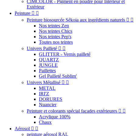
CIMCOLOR - Pigment en poudre pour Intérieur et
Extérieur
Peinture


Peinture biosourcée Sékoia aux ingrédients naturels


Nos teintes Zen
Nos teintes Chics
Nos teintes Pep's
Toutes nos teintes
Univers Pailleté


GLITTER - Vernis pailleté
QUARTZ
JUNGLE
Paillettes
Gel Pailleté Sublim'
Univers Métallisé


METAL
IRI'Z
DORURES
Nuancier
Peinture et colorants spécial façades extérieures


Acrylique 100%
Chaux
Aérosol


peinture aérosol RAL