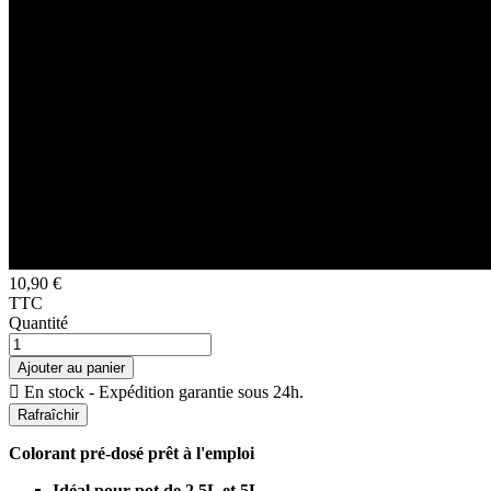
10,90 €
TTC
Quantité
Ajouter au panier

En stock - Expédition garantie sous 24h.
Colorant pré-dosé prêt à l'emploi
Idéal pour pot de 2,5L et 5L