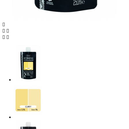




