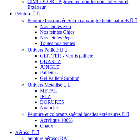
CIMCOLOR - Pigment en poudre pour Intérieur et
Extérieur
Peinture


Peinture biosourcée Sékoia aux ingrédients naturels


Nos teintes Zen
Nos teintes Chics
Nos teintes Pep's
Toutes nos teintes
Univers Pailleté


GLITTER - Vernis pailleté
QUARTZ
JUNGLE
Paillettes
Gel Pailleté Sublim'
Univers Métallisé


METAL
IRI'Z
DORURES
Nuancier
Peinture et colorants spécial façades extérieures


Acrylique 100%
Chaux
Aérosol


peinture aérosol RAL