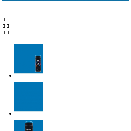




