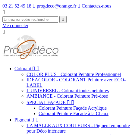
03 21 52 49 18

progdeco@orange.fr

Contactez-nous


Me connecter

Colorant


COLOR PLUS - Colorant Peinture Professionnel
IDÉACOLOR - COLORANT Peinture avec ECO-
LABEL
L'UNIVERSEL - Colorant toutes peintures
AMBIANCE - Colorant Peinture Pré-dosé
SPECIAL FAçADE


Colorant Peinture Façade Acrylique
Colorant Peinture Façade à la Chaux
Pigment


LA MALLE AUX COULEURS - Pigment en poudre
pour Déco intérieure