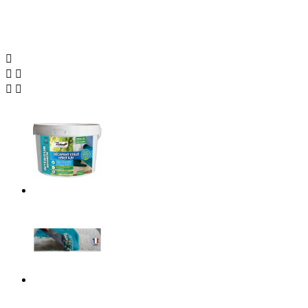




