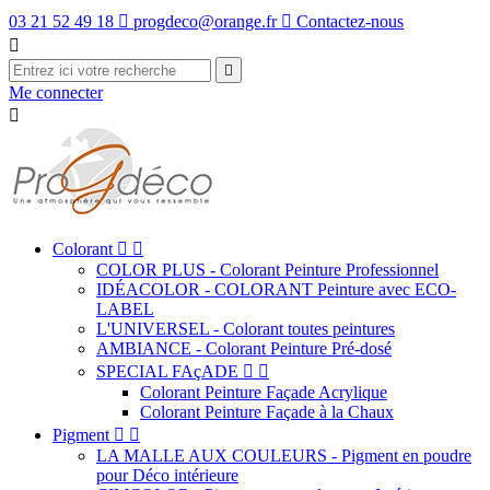
03 21 52 49 18

progdeco@orange.fr

Contactez-nous


Me connecter

Colorant


COLOR PLUS - Colorant Peinture Professionnel
IDÉACOLOR - COLORANT Peinture avec ECO-
LABEL
L'UNIVERSEL - Colorant toutes peintures
AMBIANCE - Colorant Peinture Pré-dosé
SPECIAL FAçADE


Colorant Peinture Façade Acrylique
Colorant Peinture Façade à la Chaux
Pigment


LA MALLE AUX COULEURS - Pigment en poudre
pour Déco intérieure