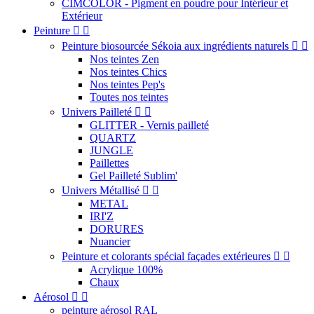
CIMCOLOR - Pigment en poudre pour Intérieur et
Extérieur
Peinture


Peinture biosourcée Sékoia aux ingrédients naturels


Nos teintes Zen
Nos teintes Chics
Nos teintes Pep's
Toutes nos teintes
Univers Pailleté


GLITTER - Vernis pailleté
QUARTZ
JUNGLE
Paillettes
Gel Pailleté Sublim'
Univers Métallisé


METAL
IRI'Z
DORURES
Nuancier
Peinture et colorants spécial façades extérieures


Acrylique 100%
Chaux
Aérosol


peinture aérosol RAL