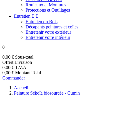
Rouleaux et Montures
Protections et Outillages
Entretien


Entretien du Bois
Décapants peintures et colles
Entretenir votre extérieur
Entretenir votre intérieur
0
0,00 €
Sous-total
Offert
Livraison
0,00 €
T.V.A.
0,00 €
Montant Total
Commander
Accueil
Peinture Sékoïa biosourcée - Cumin