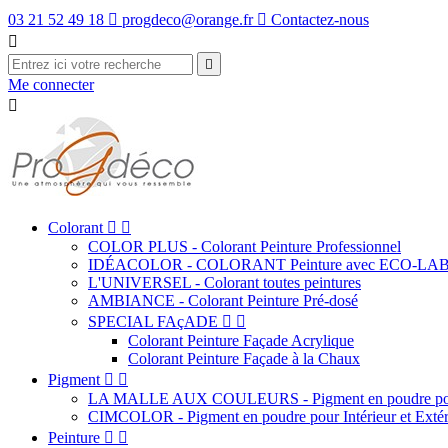
03 21 52 49 18

progdeco@orange.fr

Contactez-nous


Me connecter

Colorant


COLOR PLUS - Colorant Peinture Professionnel
IDÉACOLOR - COLORANT Peinture avec ECO-LA
L'UNIVERSEL - Colorant toutes peintures
AMBIANCE - Colorant Peinture Pré-dosé
SPECIAL FAçADE


Colorant Peinture Façade Acrylique
Colorant Peinture Façade à la Chaux
Pigment


LA MALLE AUX COULEURS - Pigment en poudre pour
CIMCOLOR - Pigment en poudre pour Intérieur et Extér
Peinture

