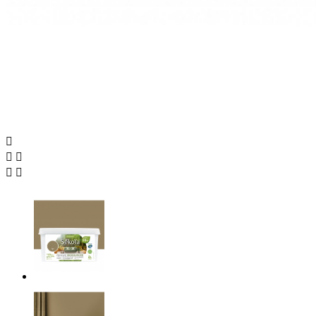




