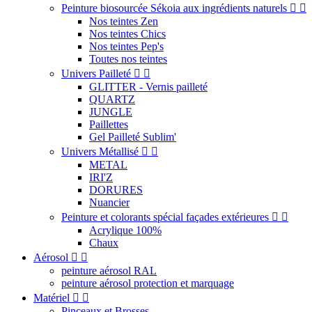
Peinture biosourcée Sékoia aux ingrédients naturels


Nos teintes Zen
Nos teintes Chics
Nos teintes Pep's
Toutes nos teintes
Univers Pailleté


GLITTER - Vernis pailleté
QUARTZ
JUNGLE
Paillettes
Gel Pailleté Sublim'
Univers Métallisé


METAL
IRI'Z
DORURES
Nuancier
Peinture et colorants spécial façades extérieures


Acrylique 100%
Chaux
Aérosol


peinture aérosol RAL
peinture aérosol protection et marquage
Matériel


Pinceaux et Brosses