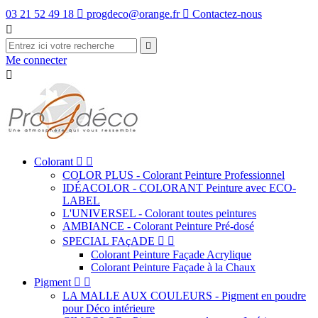
03 21 52 49 18

progdeco@orange.fr

Contactez-nous


Me connecter

Colorant


COLOR PLUS - Colorant Peinture Professionnel
IDÉACOLOR - COLORANT Peinture avec ECO-
LABEL
L'UNIVERSEL - Colorant toutes peintures
AMBIANCE - Colorant Peinture Pré-dosé
SPECIAL FAçADE


Colorant Peinture Façade Acrylique
Colorant Peinture Façade à la Chaux
Pigment


LA MALLE AUX COULEURS - Pigment en poudre
pour Déco intérieure