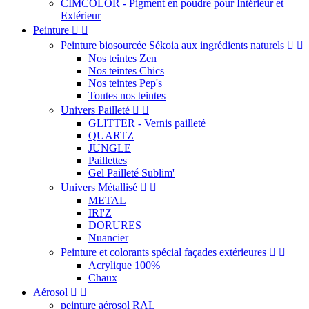
CIMCOLOR - Pigment en poudre pour Intérieur et
Extérieur
Peinture


Peinture biosourcée Sékoia aux ingrédients naturels


Nos teintes Zen
Nos teintes Chics
Nos teintes Pep's
Toutes nos teintes
Univers Pailleté


GLITTER - Vernis pailleté
QUARTZ
JUNGLE
Paillettes
Gel Pailleté Sublim'
Univers Métallisé


METAL
IRI'Z
DORURES
Nuancier
Peinture et colorants spécial façades extérieures


Acrylique 100%
Chaux
Aérosol


peinture aérosol RAL