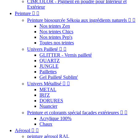
CIMCOLOR - Pigment en poudre pour Intérieur et
Extérieur
Peinture


Peinture biosourcée Sékoia aux ingrédients naturels


Nos teintes Zen
Nos teintes Chics
Nos teintes Pep's
Toutes nos teintes
Univers Pailleté


GLITTER - Vernis pailleté
QUARTZ
JUNGLE
Paillettes
Gel Pailleté Sublim'
Univers Métallisé


METAL
IRI'Z
DORURES
Nuancier
Peinture et colorants spécial façades extérieures


Acrylique 100%
Chaux
Aérosol


peinture aérosol RAL