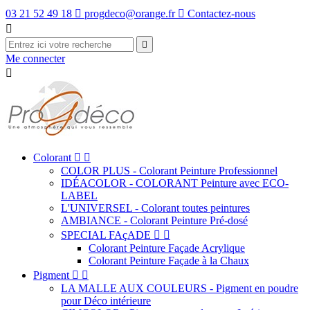
03 21 52 49 18

progdeco@orange.fr

Contactez-nous


Me connecter

Colorant


COLOR PLUS - Colorant Peinture Professionnel
IDÉACOLOR - COLORANT Peinture avec ECO-
LABEL
L'UNIVERSEL - Colorant toutes peintures
AMBIANCE - Colorant Peinture Pré-dosé
SPECIAL FAçADE


Colorant Peinture Façade Acrylique
Colorant Peinture Façade à la Chaux
Pigment


LA MALLE AUX COULEURS - Pigment en poudre
pour Déco intérieure